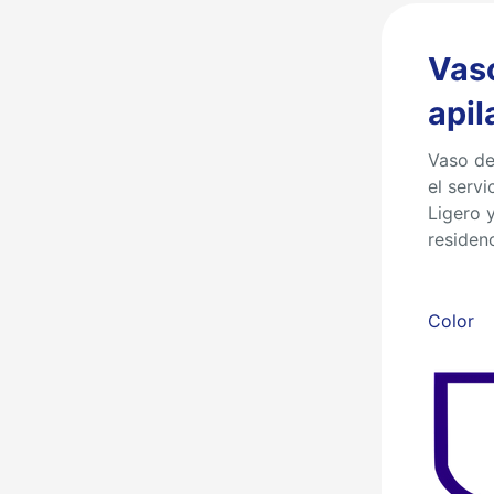
Vas
apil
Vaso de
el serv
Ligero 
residenc
Color