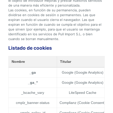
el objeto de introducir mejoras y prestar nuestros servicios
de una manera más eficiente y personalizada.
Las cookies, en función de su permanencia, pueden
dividirse en cookies de sesión o permanentes. Las que
expiran cuando el usuario cierra el navegador. Las que
expiran en función de cuando se cumpla el objetivo para el
que sirven (por ejemplo, para que el usuario se mantenga
identificado en los servicios de Pull Import S.L. o bien
cuando se borran manualmente.
Listado de cookies
Nombre
Titular
_ga
Google (Google Analytics)
_ga_*
Google (Google Analytics)
_lscache_vary
LiteSpeed Cache
G
cmplz_banner-status
Complianz (Cookie Consent)
cmplz_policy_id
Complianz (Cookie Consent)