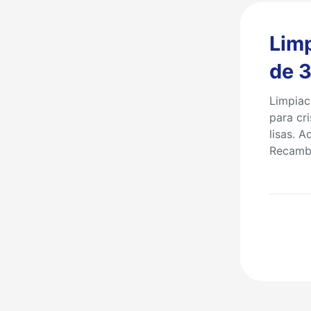
Limp
de 
Limpiac
para cri
lisas. A
Recambi