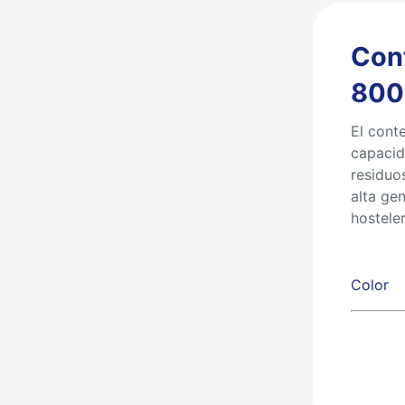
Con
800 
El cont
capacid
residuo
alta ge
hosteler
Color